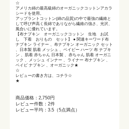
☆
アメリカ綿の最高級綿のオーガニックコットンアカラ
シードを使用。
アップラントコットン(綿の品質)の中で最強の繊維と
して呼び声高く長綿でありながら繊維の強さ、光沢、
風合いに優れています。
【布ナプキン オーガニックコットン 生地 お試
し 下着 おりもの セット】 ● 関連キーワード布
ナプキン ライナー 、布ナプキン オーガニック セット
、日本製 肌着 メッシュ 、ベイビー ハーツ 布 ナプキ
ン 、肌着 赤ちゃん 日本製 、赤ちゃん 肌着 オーガニ
ック 、メッシュ インナー 、ライナー 布ナプキン 、
ベイビ ナプキン 、オーガニック★
☆
レビューの書き方は、コチラ☆
★
商品価格：2,750円
レビュー件数：2件
レビュー平均：3.5（5点満点）