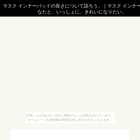
マスク インナーパッドの良さについて語ろう。
｜
マスク インナ
なたと、いっしょに、きれいになりたい。
[PR] この広告は3ヶ月以上更新がないため表示されています。
ホームページを更新後24時間以内に表示されなくなります。