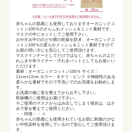
赤ちゃんの肌着にも使用しておりますオーガニックコ
ットン100％のさらふわメッシュ＆ニット素材です。
マスクの中にセットしてご使用下さい。
おやすみ中ののどや唇の乾燥を防ぎ、オーガニックコ
ットン100％の柔らかメッシュ＆ニット素材ですので
お肌の弱い方にも安心してご使用頂けます。
マスクインナーとしてだけではなく、赤ちゃんのよだ
れふきや布ライナー・汗わきパットとしてもお使いい
ただけます。
素材：オーガニックコットン100％ サイズ：
11cm×12cm カラー：キナリ・ピンク ※伸縮性のある
柔らかな素材ですので手洗いでのお洗濯をお勧めしま
す。
お洗濯の後に形を整えてからお干し下さい。
乾燥機のご使用はお避け下さい。
※ご使用のマスクからはみ出してしまう場合は、はさ
みで形を整えてご使用ください。
・・特徴・・ ☆
赤ちゃんの肌着にも使用されているお肌に刺激の少な
い中性染料を使用しているので安心してご使用頂けま
す。